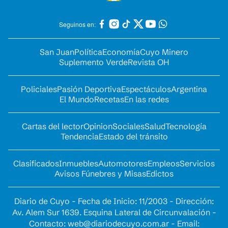
Seguinos en:
San Juan
Política
Economía
Cuyo Minero
Suplemento Verde
Revista OH
Policiales
Pasión Deportiva
Espectáculos
Argentina
El Mundo
Recetas
En las redes
Cartas del lector
Opinion
Sociales
Salud
Tecnología
Tendencia
Estado del tránsito
Clasificados
Inmuebles
Automotores
Empleos
Servicios
Avisos Fúnebres y Misas
Edictos
Diario de Cuyo - Fecha de Inicio: 11/2003 - Dirección:
Av. Alem Sur 1639. Esquina Lateral de Circunvalación -
Contacto:
web@diariodecuyo.com.ar
- Email: