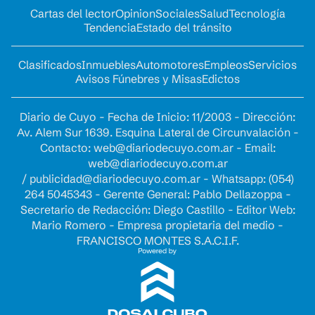
Cartas del lector
Opinion
Sociales
Salud
Tecnología
Tendencia
Estado del tránsito
Clasificados
Inmuebles
Automotores
Empleos
Servicios
Avisos Fúnebres y Misas
Edictos
Diario de Cuyo - Fecha de Inicio: 11/2003 - Dirección:
Av. Alem Sur 1639. Esquina Lateral de Circunvalación -
Contacto:
web@diariodecuyo.com.ar
- Email:
web@diariodecuyo.com.ar
/
publicidad@diariodecuyo.com.ar
-
Whatsapp: (054)
264 5045343 - Gerente General: Pablo Dellazoppa -
Secretario de Redacción: Diego Castillo - Editor Web:
Mario Romero - Empresa propietaria del medio -
FRANCISCO MONTES S.A.C.I.F.