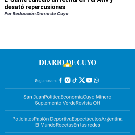
desató repercusiones
Por
Redacción Diario de Cuyo
Seguinos en:
San Juan
Política
Economía
Cuyo Minero
Suplemento Verde
Revista OH
Policiales
Pasión Deportiva
Espectáculos
Argentina
El Mundo
Recetas
En las redes