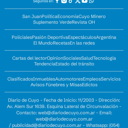
Seguinos en:
San Juan
Política
Economía
Cuyo Minero
Suplemento Verde
Revista OH
Policiales
Pasión Deportiva
Espectáculos
Argentina
El Mundo
Recetas
En las redes
Cartas del lector
Opinion
Sociales
Salud
Tecnología
Tendencia
Estado del tránsito
Clasificados
Inmuebles
Automotores
Empleos
Servicios
Avisos Fúnebres y Misas
Edictos
Diario de Cuyo - Fecha de Inicio: 11/2003 - Dirección:
Av. Alem Sur 1639. Esquina Lateral de Circunvalación -
Contacto:
web@diariodecuyo.com.ar
- Email:
web@diariodecuyo.com.ar
/
publicidad@diariodecuyo.com.ar
-
Whatsapp: (054)