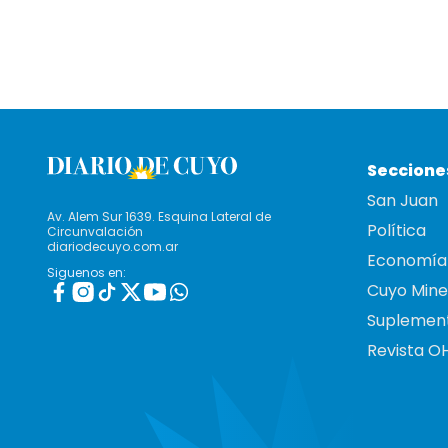
Seccione
San Juan
Av. Alem Sur 1639. Esquina Lateral de
Política
Circunvalación
diariodecuyo.com.ar
Economía
Siguenos en:
Cuyo Mine
Suplemen
Revista O