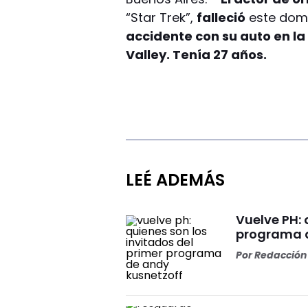
“Star Trek”,
falleció
este dom
accidente con su auto en l
Valley. Tenía 27 años.
LEÉ ADEMÁS
Vuelve PH: 
programa d
Por
Redacción 