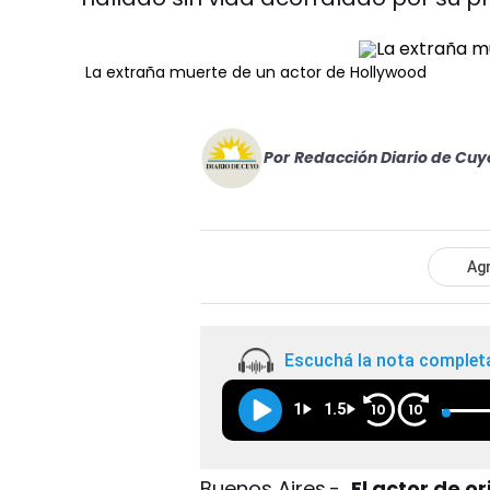
La extraña muerte de un actor de Hollywood
Por
Redacción Diario de Cuy
Agr
Escuchá la nota complet
1
1.5
10
10
Buenos Aires.-
El actor de o