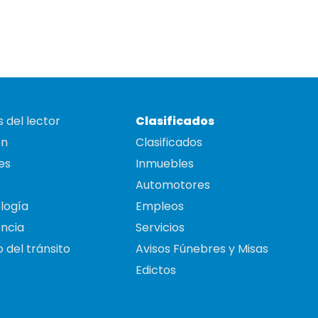
 del lector
Clasificados
on
Clasificados
es
Inmuebles
Automotores
logía
Empleos
ncia
Servicios
 del tránsito
Avisos Fúnebres y Misas
Edictos