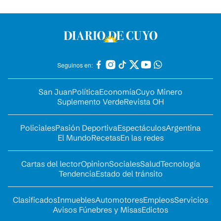
Seguinos en:
San Juan
Política
Economía
Cuyo Minero
Suplemento Verde
Revista OH
Policiales
Pasión Deportiva
Espectáculos
Argentina
El Mundo
Recetas
En las redes
Cartas del lector
Opinion
Sociales
Salud
Tecnología
Tendencia
Estado del tránsito
Clasificados
Inmuebles
Automotores
Empleos
Servicios
Avisos Fúnebres y Misas
Edictos