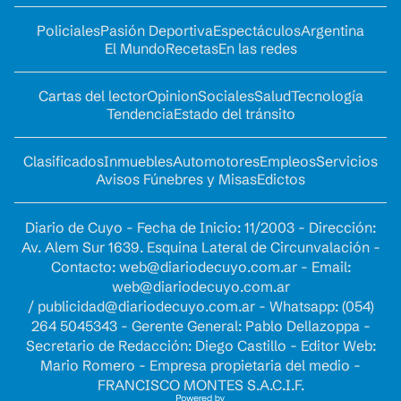
Policiales
Pasión Deportiva
Espectáculos
Argentina
El Mundo
Recetas
En las redes
Cartas del lector
Opinion
Sociales
Salud
Tecnología
Tendencia
Estado del tránsito
Clasificados
Inmuebles
Automotores
Empleos
Servicios
Avisos Fúnebres y Misas
Edictos
Diario de Cuyo - Fecha de Inicio: 11/2003 - Dirección:
Av. Alem Sur 1639. Esquina Lateral de Circunvalación -
Contacto:
web@diariodecuyo.com.ar
- Email:
web@diariodecuyo.com.ar
/
publicidad@diariodecuyo.com.ar
-
Whatsapp: (054)
264 5045343 - Gerente General: Pablo Dellazoppa -
Secretario de Redacción: Diego Castillo - Editor Web:
Mario Romero - Empresa propietaria del medio -
FRANCISCO MONTES S.A.C.I.F.