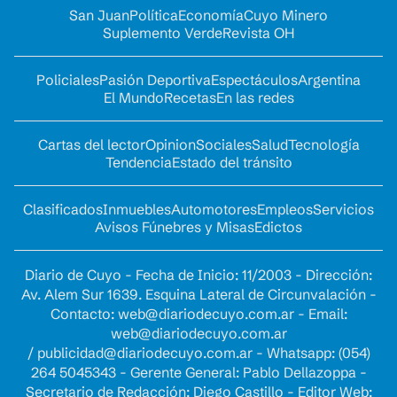
San Juan
Política
Economía
Cuyo Minero
Suplemento Verde
Revista OH
Policiales
Pasión Deportiva
Espectáculos
Argentina
El Mundo
Recetas
En las redes
Cartas del lector
Opinion
Sociales
Salud
Tecnología
Tendencia
Estado del tránsito
Clasificados
Inmuebles
Automotores
Empleos
Servicios
Avisos Fúnebres y Misas
Edictos
Diario de Cuyo - Fecha de Inicio: 11/2003 - Dirección:
Av. Alem Sur 1639. Esquina Lateral de Circunvalación -
Contacto:
web@diariodecuyo.com.ar
- Email:
web@diariodecuyo.com.ar
/
publicidad@diariodecuyo.com.ar
-
Whatsapp: (054)
264 5045343 - Gerente General: Pablo Dellazoppa -
Secretario de Redacción: Diego Castillo - Editor Web: