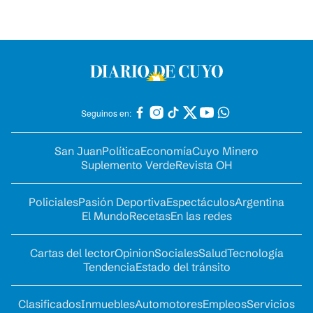
Seguinos en:
San Juan
Política
Economía
Cuyo Minero
Suplemento Verde
Revista OH
Policiales
Pasión Deportiva
Espectáculos
Argentina
El Mundo
Recetas
En las redes
Cartas del lector
Opinion
Sociales
Salud
Tecnología
Tendencia
Estado del tránsito
Clasificados
Inmuebles
Automotores
Empleos
Servicios