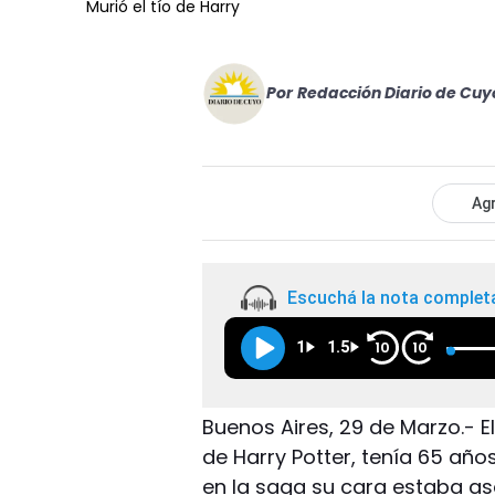
Murió el tío de Harry
Por
Redacción Diario de Cuy
Agr
Escuchá la nota complet
1
1.5
10
10
Buenos Aires, 29 de Marzo.- E
de Harry Potter, tenía 65 añ
en la saga su cara estaba as