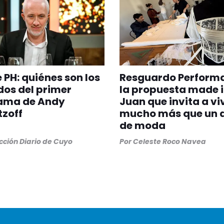
 PH: quiénes son los
Resguardo Perform
dos del primer
la propuesta made 
ama de Andy
Juan que invita a vi
zoff
mucho más que un d
de moda
ción Diario de Cuyo
Por
Celeste Roco Navea