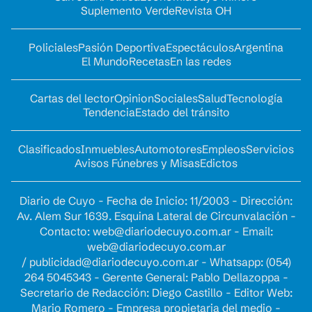
Suplemento Verde
Revista OH
Policiales
Pasión Deportiva
Espectáculos
Argentina
El Mundo
Recetas
En las redes
Cartas del lector
Opinion
Sociales
Salud
Tecnología
Tendencia
Estado del tránsito
Clasificados
Inmuebles
Automotores
Empleos
Servicios
Avisos Fúnebres y Misas
Edictos
Diario de Cuyo - Fecha de Inicio: 11/2003 - Dirección:
Av. Alem Sur 1639. Esquina Lateral de Circunvalación -
Contacto:
web@diariodecuyo.com.ar
- Email:
web@diariodecuyo.com.ar
/
publicidad@diariodecuyo.com.ar
-
Whatsapp: (054)
264 5045343 - Gerente General: Pablo Dellazoppa -
Secretario de Redacción: Diego Castillo - Editor Web:
Mario Romero - Empresa propietaria del medio -