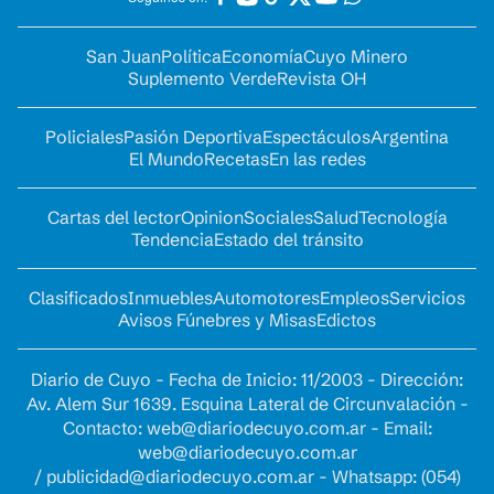
San Juan
Política
Economía
Cuyo Minero
Suplemento Verde
Revista OH
Policiales
Pasión Deportiva
Espectáculos
Argentina
El Mundo
Recetas
En las redes
Cartas del lector
Opinion
Sociales
Salud
Tecnología
Tendencia
Estado del tránsito
Clasificados
Inmuebles
Automotores
Empleos
Servicios
Avisos Fúnebres y Misas
Edictos
Diario de Cuyo - Fecha de Inicio: 11/2003 - Dirección:
Av. Alem Sur 1639. Esquina Lateral de Circunvalación -
Contacto:
web@diariodecuyo.com.ar
- Email:
web@diariodecuyo.com.ar
/
publicidad@diariodecuyo.com.ar
-
Whatsapp: (054)