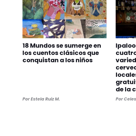
18 Mundos se sumerge en
Ipaloo
los cuentos clásicos que
cuatro
conquistan a los niños
varie
cervec
locale
gratui
de la 
Por
Estela Ruiz M.
Por
Cele