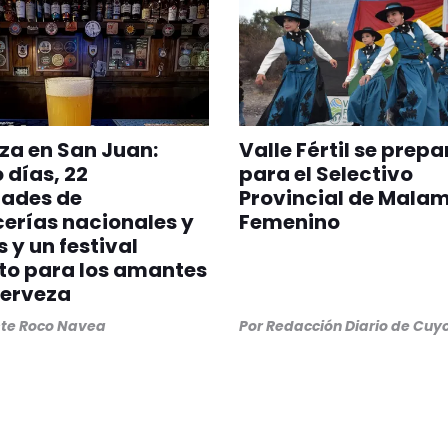
za en San Juan:
Valle Fértil se prepa
 días, 22
para el Selectivo
dades de
Provincial de Mala
erías nacionales y
Femenino
s y un festival
to para los amantes
cerveza
ste Roco Navea
Por
Redacción Diario de Cuy