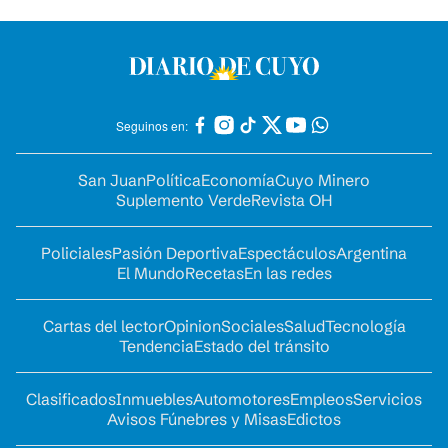
Seguinos en:
San Juan
Política
Economía
Cuyo Minero
Suplemento Verde
Revista OH
Policiales
Pasión Deportiva
Espectáculos
Argentina
El Mundo
Recetas
En las redes
Cartas del lector
Opinion
Sociales
Salud
Tecnología
Tendencia
Estado del tránsito
Clasificados
Inmuebles
Automotores
Empleos
Servicios
Avisos Fúnebres y Misas
Edictos