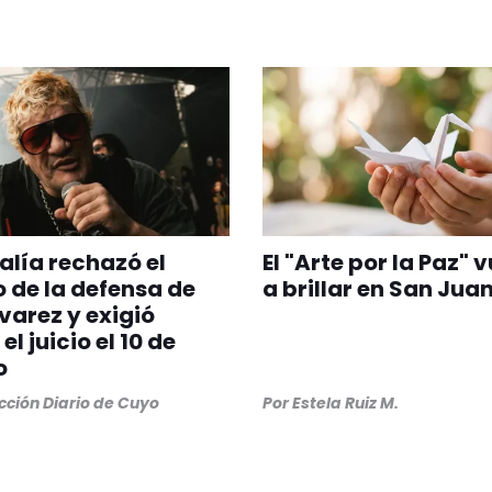
calía rechazó el
El "Arte por la Paz" 
 de la defensa de
a brillar en San Jua
lvarez y exigió
 el juicio el 10 de
o
ción Diario de Cuyo
Por
Estela Ruiz M.