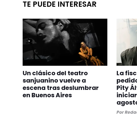
TE PUEDE INTERESAR
Un clásico del teatro
La fis
sanjuanino vuelve a
pedido
escena tras deslumbrar
Pity Á
en Buenos Aires
iniciar
agost
Por
Redac