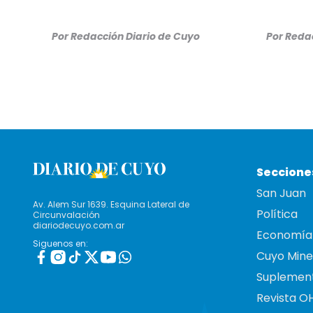
Por
Redacción Diario de Cuyo
Por
Redac
Seccione
San Juan
Av. Alem Sur 1639. Esquina Lateral de
Política
Circunvalación
diariodecuyo.com.ar
Economía
Siguenos en:
Cuyo Mine
Suplemen
Revista O