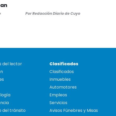
uan
o
Por
Redacción Diario de Cuyo
 del lector
Clasificados
on
Clasificados
es
Inmuebles
Automotores
logía
Empleos
ncia
Servicios
 del tránsito
Avisos Fúnebres y Misas