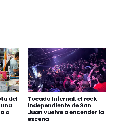
sta del
Tocada Infernal: el rock
y una
independiente de San
ta a
Juan vuelve a encender la
escena