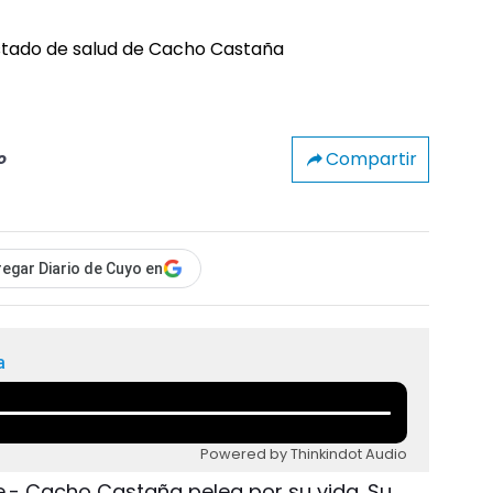
Compartir
o
egar Diario de Cuyo en
a
Powered by Thinkindot Audio
e.- Cacho Castaña pelea por su vida. Su