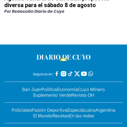
diversa para el sábado 8 de agosto
Por
Redacción Diario de Cuyo
Seguinos en:
San Juan
Política
Economía
Cuyo Minero
Suplemento Verde
Revista OH
Policiales
Pasión Deportiva
Espectáculos
Argentina
El Mundo
Recetas
En las redes