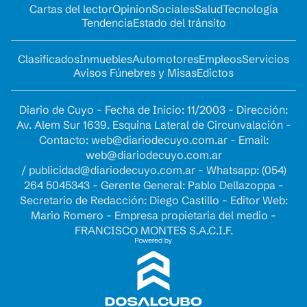
Cartas del lector
Opinion
Sociales
Salud
Tecnología
Tendencia
Estado del tránsito
Clasificados
Inmuebles
Automotores
Empleos
Servicios
Avisos Fúnebres y Misas
Edictos
Diario de Cuyo - Fecha de Inicio: 11/2003 - Dirección:
Av. Alem Sur 1639. Esquina Lateral de Circunvalación -
Contacto:
web@diariodecuyo.com.ar
- Email:
web@diariodecuyo.com.ar
/
publicidad@diariodecuyo.com.ar
-
Whatsapp: (054)
264 5045343 - Gerente General: Pablo Dellazoppa -
Secretario de Redacción: Diego Castillo - Editor Web:
Mario Romero - Empresa propietaria del medio -
FRANCISCO MONTES S.A.C.I.F.