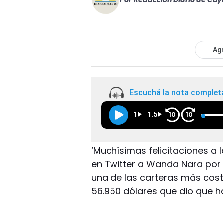
Por
Redacción Diario de Cuy
Agr
Escuchá la nota complet
1
1.5
10
10
‘Muchísimas felicitaciones a la
en Twitter a Wanda Nara por 
una de las carteras más cos
56.950 dólares que dio que ha