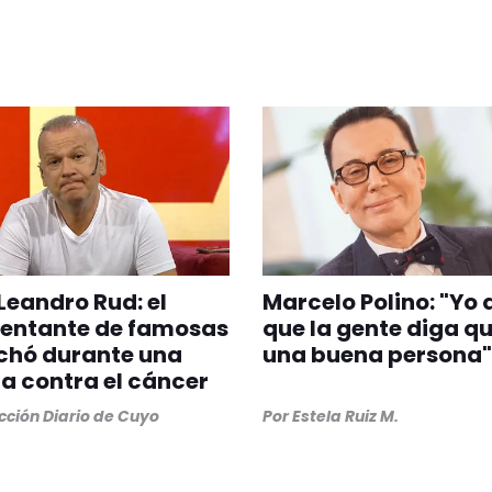
Leandro Rud: el
Marcelo Polino: "Yo 
sentante de famosas
que la gente diga q
chó durante una
una buena persona"
 contra el cáncer
ción Diario de Cuyo
Por
Estela Ruiz M.