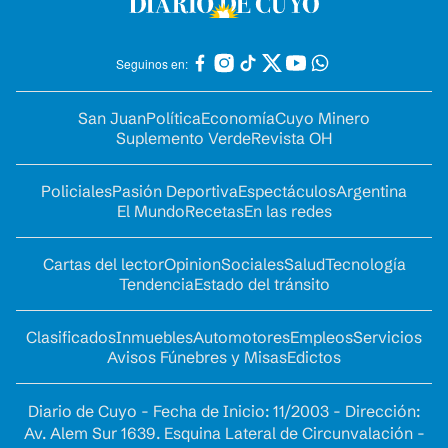
Seguinos en:
San Juan
Política
Economía
Cuyo Minero
Suplemento Verde
Revista OH
Policiales
Pasión Deportiva
Espectáculos
Argentina
El Mundo
Recetas
En las redes
Cartas del lector
Opinion
Sociales
Salud
Tecnología
Tendencia
Estado del tránsito
Clasificados
Inmuebles
Automotores
Empleos
Servicios
Avisos Fúnebres y Misas
Edictos
Diario de Cuyo - Fecha de Inicio: 11/2003 - Dirección:
Av. Alem Sur 1639. Esquina Lateral de Circunvalación -