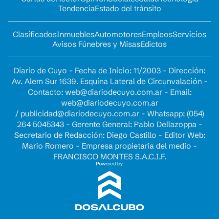
Tendencia
Estado del tránsito
Clasificados
Inmuebles
Automotores
Empleos
Servicios
Avisos Fúnebres y Misas
Edictos
Diario de Cuyo - Fecha de Inicio: 11/2003 - Dirección:
Av. Alem Sur 1639. Esquina Lateral de Circunvalación -
Contacto:
web@diariodecuyo.com.ar
- Email:
web@diariodecuyo.com.ar
/
publicidad@diariodecuyo.com.ar
-
Whatsapp: (054)
264 5045343 - Gerente General: Pablo Dellazoppa -
Secretario de Redacción: Diego Castillo - Editor Web:
Mario Romero - Empresa propietaria del medio -
FRANCISCO MONTES S.A.C.I.F.