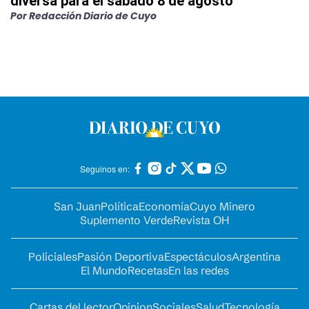
diversa para el sábado 8 de agosto
Por
Redacción Diario de Cuyo
Seguinos en:
San Juan
Política
Economía
Cuyo Minero
Suplemento Verde
Revista OH
Policiales
Pasión Deportiva
Espectáculos
Argentina
El Mundo
Recetas
En las redes
Cartas del lector
Opinion
Sociales
Salud
Tecnología