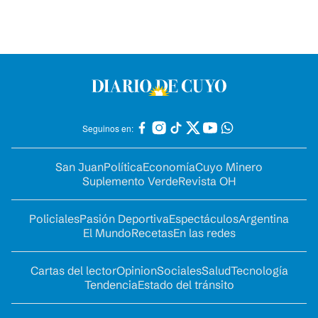
Seguinos en:
San Juan
Política
Economía
Cuyo Minero
Suplemento Verde
Revista OH
Policiales
Pasión Deportiva
Espectáculos
Argentina
El Mundo
Recetas
En las redes
Cartas del lector
Opinion
Sociales
Salud
Tecnología
Tendencia
Estado del tránsito