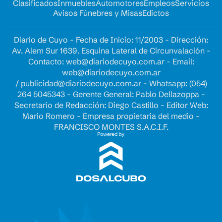
Clasificados
Inmuebles
Automotores
Empleos
Servicios
Avisos Fúnebres y Misas
Edictos
Diario de Cuyo - Fecha de Inicio: 11/2003 - Dirección:
Av. Alem Sur 1639. Esquina Lateral de Circunvalación -
Contacto:
web@diariodecuyo.com.ar
- Email:
web@diariodecuyo.com.ar
/
publicidad@diariodecuyo.com.ar
-
Whatsapp: (054)
264 5045343 - Gerente General: Pablo Dellazoppa -
Secretario de Redacción: Diego Castillo - Editor Web:
Mario Romero - Empresa propietaria del medio -
FRANCISCO MONTES S.A.C.I.F.