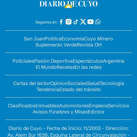
Seguinos en:
San Juan
Política
Economía
Cuyo Minero
Suplemento Verde
Revista OH
Policiales
Pasión Deportiva
Espectáculos
Argentina
El Mundo
Recetas
En las redes
Cartas del lector
Opinion
Sociales
Salud
Tecnología
Tendencia
Estado del tránsito
Clasificados
Inmuebles
Automotores
Empleos
Servicios
Avisos Fúnebres y Misas
Edictos
Diario de Cuyo - Fecha de Inicio: 11/2003 - Dirección:
Av. Alem Sur 1639. Esquina Lateral de Circunvalación -