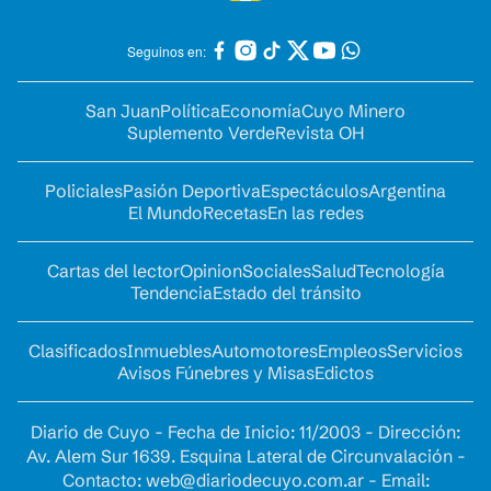
Seguinos en:
San Juan
Política
Economía
Cuyo Minero
Suplemento Verde
Revista OH
Policiales
Pasión Deportiva
Espectáculos
Argentina
El Mundo
Recetas
En las redes
Cartas del lector
Opinion
Sociales
Salud
Tecnología
Tendencia
Estado del tránsito
Clasificados
Inmuebles
Automotores
Empleos
Servicios
Avisos Fúnebres y Misas
Edictos
Diario de Cuyo - Fecha de Inicio: 11/2003 - Dirección:
Av. Alem Sur 1639. Esquina Lateral de Circunvalación -
Contacto:
web@diariodecuyo.com.ar
- Email: