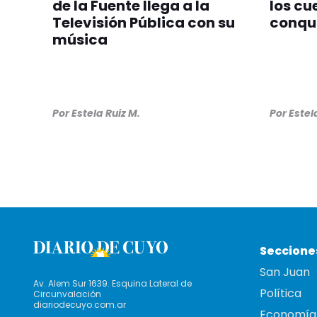
de la Fuente llega a la
los cu
Televisión Pública con su
conqui
música
Por
Estela Ruiz M.
Por
Estel
Seccione
San Juan
Av. Alem Sur 1639. Esquina Lateral de
Política
Circunvalación
diariodecuyo.com.ar
Economía