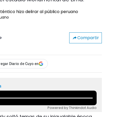
ruano
Compartir
o
egar Diario de Cuyo en
a
Powered by Thinkindot Audio
rly soltó temas de su inigualable época