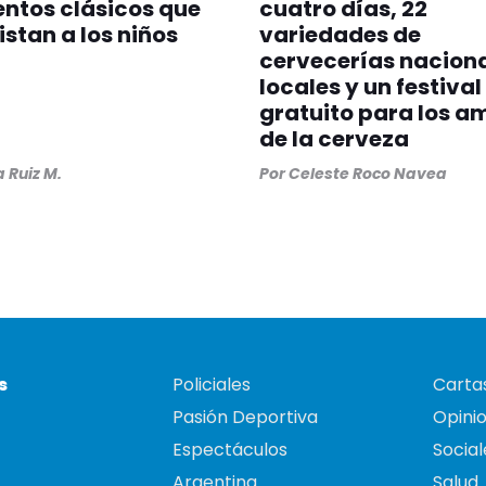
entos clásicos que
cuatro días, 22
stan a los niños
variedades de
cervecerías naciona
locales y un festival
gratuito para los a
de la cerveza
a Ruiz M.
Por
Celeste Roco Navea
s
Policiales
Cartas
Pasión Deportiva
Opini
Espectáculos
Social
Argentina
Salud