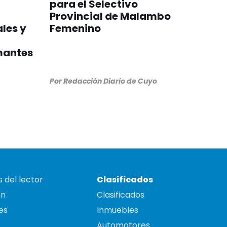
para el Selectivo
Provincial de Malambo
les y
Femenino
mantes
Por
Redacción Diario de Cuyo
 del lector
Clasificados
on
Clasificados
es
Inmuebles
Automotores