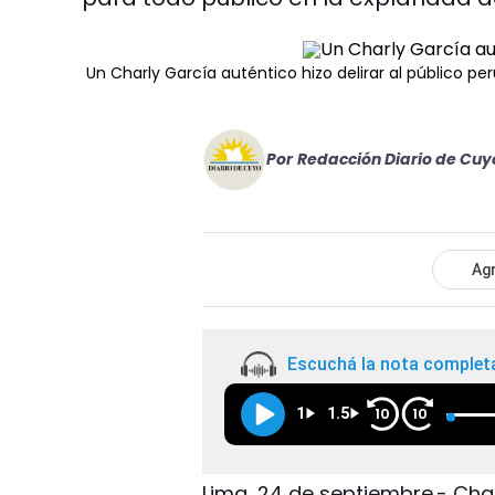
Un Charly García auténtico hizo delirar al público pe
Por
Redacción Diario de Cuy
Agr
Escuchá la nota complet
1
1.5
10
10
Lima, 24 de septiembre.- Cha