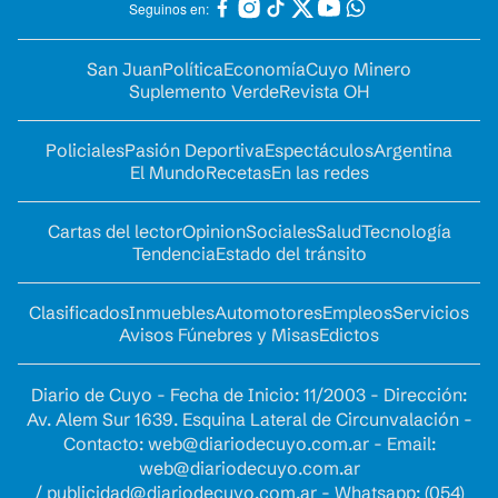
Seguinos en:
San Juan
Política
Economía
Cuyo Minero
Suplemento Verde
Revista OH
Policiales
Pasión Deportiva
Espectáculos
Argentina
El Mundo
Recetas
En las redes
Cartas del lector
Opinion
Sociales
Salud
Tecnología
Tendencia
Estado del tránsito
Clasificados
Inmuebles
Automotores
Empleos
Servicios
Avisos Fúnebres y Misas
Edictos
Diario de Cuyo - Fecha de Inicio: 11/2003 - Dirección:
Av. Alem Sur 1639. Esquina Lateral de Circunvalación -
Contacto:
web@diariodecuyo.com.ar
- Email:
web@diariodecuyo.com.ar
/
publicidad@diariodecuyo.com.ar
-
Whatsapp: (054)