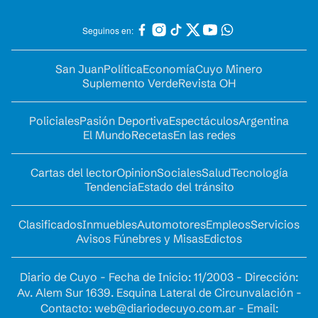
Seguinos en:
San Juan
Política
Economía
Cuyo Minero
Suplemento Verde
Revista OH
Policiales
Pasión Deportiva
Espectáculos
Argentina
El Mundo
Recetas
En las redes
Cartas del lector
Opinion
Sociales
Salud
Tecnología
Tendencia
Estado del tránsito
Clasificados
Inmuebles
Automotores
Empleos
Servicios
Avisos Fúnebres y Misas
Edictos
Diario de Cuyo - Fecha de Inicio: 11/2003 - Dirección:
Av. Alem Sur 1639. Esquina Lateral de Circunvalación -
Contacto:
web@diariodecuyo.com.ar
- Email: