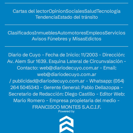
Cartas del lector
Opinion
Sociales
Salud
Tecnología
Tendencia
Estado del tránsito
Clasificados
Inmuebles
Automotores
Empleos
Servicios
Avisos Fúnebres y Misas
Edictos
Diario de Cuyo - Fecha de Inicio: 11/2003 - Dirección:
Av. Alem Sur 1639. Esquina Lateral de Circunvalación -
Contacto:
web@diariodecuyo.com.ar
- Email:
web@diariodecuyo.com.ar
/
publicidad@diariodecuyo.com.ar
-
Whatsapp: (054)
264 5045343 - Gerente General: Pablo Dellazoppa -
Secretario de Redacción: Diego Castillo - Editor Web:
Mario Romero - Empresa propietaria del medio -
FRANCISCO MONTES S.A.C.I.F.