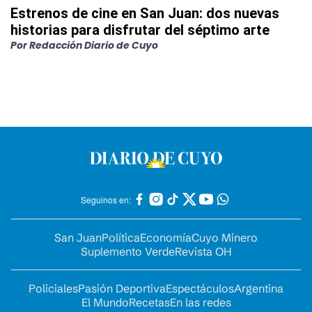
Estrenos de cine en San Juan: dos nuevas
historias para disfrutar del séptimo arte
Por
Redacción Diario de Cuyo
Seguinos en:
San Juan
Política
Economía
Cuyo Minero
Suplemento Verde
Revista OH
Policiales
Pasión Deportiva
Espectáculos
Argentina
El Mundo
Recetas
En las redes