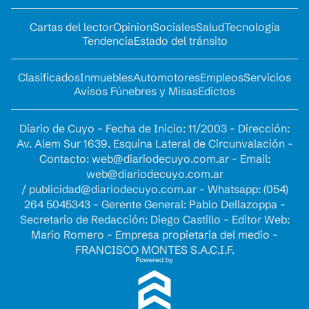
Cartas del lector
Opinion
Sociales
Salud
Tecnología
Tendencia
Estado del tránsito
Clasificados
Inmuebles
Automotores
Empleos
Servicios
Avisos Fúnebres y Misas
Edictos
Diario de Cuyo - Fecha de Inicio: 11/2003 - Dirección:
Av. Alem Sur 1639. Esquina Lateral de Circunvalación -
Contacto:
web@diariodecuyo.com.ar
- Email:
web@diariodecuyo.com.ar
/
publicidad@diariodecuyo.com.ar
-
Whatsapp: (054)
264 5045343 - Gerente General: Pablo Dellazoppa -
Secretario de Redacción: Diego Castillo - Editor Web:
Mario Romero - Empresa propietaria del medio -
FRANCISCO MONTES S.A.C.I.F.