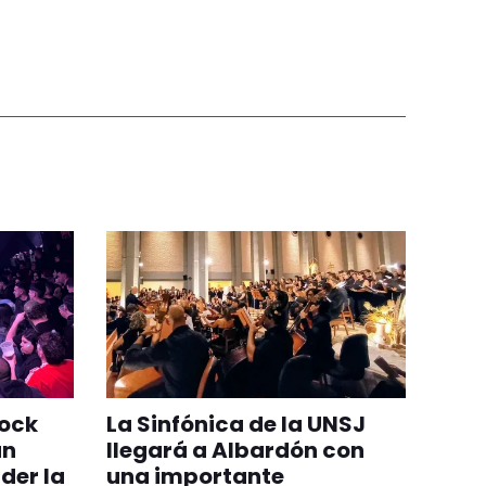
rock
La Sinfónica de la UNSJ
an
llegará a Albardón con
der la
una importante