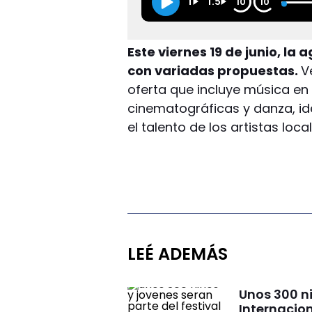
1
1.5
10
10
Este viernes 19 de junio, la
con variadas propuestas.
V
oferta que incluye música en 
cinematográficas y danza, i
el talento de los artistas local
LEÉ ADEMÁS
Unos 300 ni
Internacion