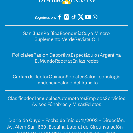
Seguinos en:
San Juan
Política
Economía
Cuyo Minero
Suplemento Verde
Revista OH
Policiales
Pasión Deportiva
Espectáculos
Argentina
El Mundo
Recetas
En las redes
Cartas del lector
Opinion
Sociales
Salud
Tecnología
Tendencia
Estado del tránsito
Clasificados
Inmuebles
Automotores
Empleos
Servicios
Avisos Fúnebres y Misas
Edictos
Diario de Cuyo - Fecha de Inicio: 11/2003 - Dirección:
Av. Alem Sur 1639. Esquina Lateral de Circunvalación -