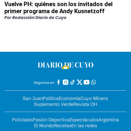
Vuelve PH: quiénes son los invitados del
primer programa de Andy Kusnetzoff
Por
Redacción Diario de Cuyo
Seguinos en:
San Juan
Política
Economía
Cuyo Minero
Suplemento Verde
Revista OH
Policiales
Pasión Deportiva
Espectáculos
Argentina
El Mundo
Recetas
En las redes