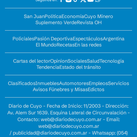
San Juan
Política
Economía
Cuyo Minero
Suplemento Verde
Revista OH
Policiales
Pasión Deportiva
Espectáculos
Argentina
El Mundo
Recetas
En las redes
Cartas del lector
Opinion
Sociales
Salud
Tecnología
Tendencia
Estado del tránsito
Clasificados
Inmuebles
Automotores
Empleos
Servicios
Avisos Fúnebres y Misas
Edictos
Diario de Cuyo - Fecha de Inicio: 11/2003 - Dirección:
Av. Alem Sur 1639. Esquina Lateral de Circunvalación -
Contacto:
web@diariodecuyo.com.ar
- Email:
web@diariodecuyo.com.ar
/
publicidad@diariodecuyo.com.ar
-
Whatsapp: (054)