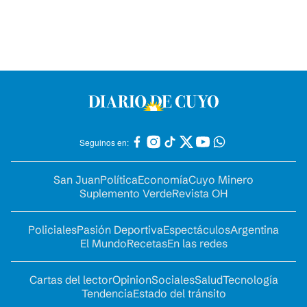
Seguinos en:
San Juan
Política
Economía
Cuyo Minero
Suplemento Verde
Revista OH
Policiales
Pasión Deportiva
Espectáculos
Argentina
El Mundo
Recetas
En las redes
Cartas del lector
Opinion
Sociales
Salud
Tecnología
Tendencia
Estado del tránsito