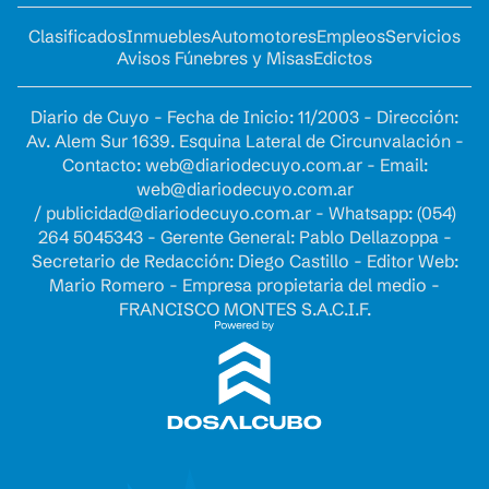
Clasificados
Inmuebles
Automotores
Empleos
Servicios
Avisos Fúnebres y Misas
Edictos
Diario de Cuyo - Fecha de Inicio: 11/2003 - Dirección:
Av. Alem Sur 1639. Esquina Lateral de Circunvalación -
Contacto:
web@diariodecuyo.com.ar
- Email:
web@diariodecuyo.com.ar
/
publicidad@diariodecuyo.com.ar
-
Whatsapp: (054)
264 5045343 - Gerente General: Pablo Dellazoppa -
Secretario de Redacción: Diego Castillo - Editor Web:
Mario Romero - Empresa propietaria del medio -
FRANCISCO MONTES S.A.C.I.F.