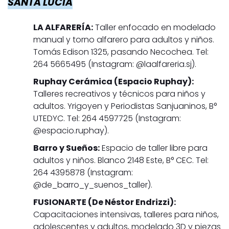
SANTA LUCÍA
LA ALFARERÍA:
Taller enfocado en modelado
manual y torno alfarero para adultos y niños.
Tomás Edison 1325, pasando Necochea. Tel:
264 5665495 (Instagram: @laalfareria.sj).
Ruphay Cerámica (Espacio Ruphay):
Talleres recreativos y técnicos para niños y
adultos. Yrigoyen y Periodistas Sanjuaninos, B°
UTEDYC. Tel: 264 4597725 (Instagram:
@espacio.ruphay).
Barro y Sueños:
Espacio de taller libre para
adultos y niños. Blanco 2148 Este, B° CEC. Tel:
264 4395878 (Instagram:
@de_barro_y_suenos_taller).
FUSIONARTE (De Néstor Endrizzi):
Capacitaciones intensivas, talleres para niños,
adolescentes y adultos, modelado 3D y piezas