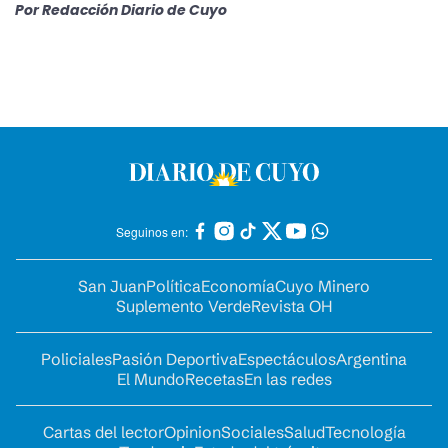
Por
Redacción Diario de Cuyo
Seguinos en:
San Juan
Política
Economía
Cuyo Minero
Suplemento Verde
Revista OH
Policiales
Pasión Deportiva
Espectáculos
Argentina
El Mundo
Recetas
En las redes
Cartas del lector
Opinion
Sociales
Salud
Tecnología