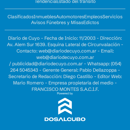
Tendencia
Estado del tránsito
Clasificados
Inmuebles
Automotores
Empleos
Servicios
Avisos Fúnebres y Misas
Edictos
Diario de Cuyo - Fecha de Inicio: 11/2003 - Dirección:
Av. Alem Sur 1639. Esquina Lateral de Circunvalación -
Contacto:
web@diariodecuyo.com.ar
- Email:
web@diariodecuyo.com.ar
/
publicidad@diariodecuyo.com.ar
-
Whatsapp: (054)
264 5045343 - Gerente General: Pablo Dellazoppa -
Secretario de Redacción: Diego Castillo - Editor Web:
Mario Romero - Empresa propietaria del medio -
FRANCISCO MONTES S.A.C.I.F.