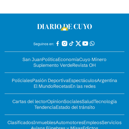
Seguinos en:
San Juan
Política
Economía
Cuyo Minero
Suplemento Verde
Revista OH
Policiales
Pasión Deportiva
Espectáculos
Argentina
El Mundo
Recetas
En las redes
Cartas del lector
Opinion
Sociales
Salud
Tecnología
Tendencia
Estado del tránsito
Clasificados
Inmuebles
Automotores
Empleos
Servicios
Avisos Fúnebres y Misas
Edictos