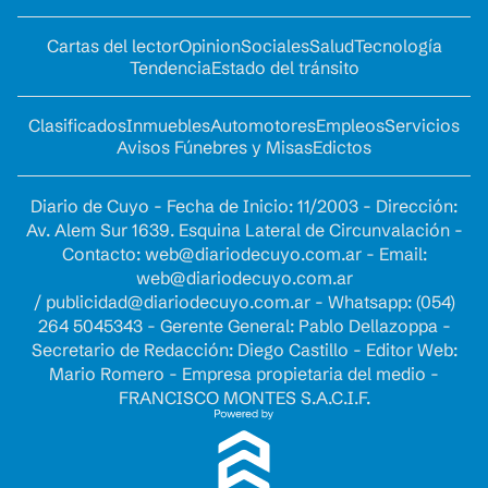
Cartas del lector
Opinion
Sociales
Salud
Tecnología
Tendencia
Estado del tránsito
Clasificados
Inmuebles
Automotores
Empleos
Servicios
Avisos Fúnebres y Misas
Edictos
Diario de Cuyo - Fecha de Inicio: 11/2003 - Dirección:
Av. Alem Sur 1639. Esquina Lateral de Circunvalación -
Contacto:
web@diariodecuyo.com.ar
- Email:
web@diariodecuyo.com.ar
/
publicidad@diariodecuyo.com.ar
-
Whatsapp: (054)
264 5045343 - Gerente General: Pablo Dellazoppa -
Secretario de Redacción: Diego Castillo - Editor Web:
Mario Romero - Empresa propietaria del medio -
FRANCISCO MONTES S.A.C.I.F.