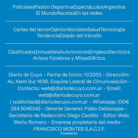
Policiales
Pasión Deportiva
Espectáculos
Argentina
El Mundo
Recetas
En las redes
Cartas del lector
Opinion
Sociales
Salud
Tecnología
Tendencia
Estado del tránsito
Clasificados
Inmuebles
Automotores
Empleos
Servicios
Avisos Fúnebres y Misas
Edictos
Diario de Cuyo - Fecha de Inicio: 11/2003 - Dirección:
Av. Alem Sur 1639. Esquina Lateral de Circunvalación -
Contacto:
web@diariodecuyo.com.ar
- Email:
web@diariodecuyo.com.ar
/
publicidad@diariodecuyo.com.ar
-
Whatsapp: (054)
264 5045343 - Gerente General: Pablo Dellazoppa -
Secretario de Redacción: Diego Castillo - Editor Web:
Mario Romero - Empresa propietaria del medio -
FRANCISCO MONTES S.A.C.I.F.