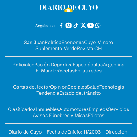
Seguinos en:
San Juan
Política
Economía
Cuyo Minero
Suplemento Verde
Revista OH
Policiales
Pasión Deportiva
Espectáculos
Argentina
El Mundo
Recetas
En las redes
Cartas del lector
Opinion
Sociales
Salud
Tecnología
Tendencia
Estado del tránsito
Clasificados
Inmuebles
Automotores
Empleos
Servicios
Avisos Fúnebres y Misas
Edictos
Diario de Cuyo - Fecha de Inicio: 11/2003 - Dirección: