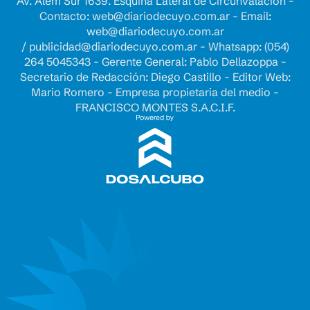
Av. Alem Sur 1639. Esquina Lateral de Circunvalación -
Contacto:
web@diariodecuyo.com.ar
- Email:
web@diariodecuyo.com.ar
/
publicidad@diariodecuyo.com.ar
-
Whatsapp: (054)
264 5045343 - Gerente General: Pablo Dellazoppa -
Secretario de Redacción: Diego Castillo - Editor Web:
Mario Romero - Empresa propietaria del medio -
FRANCISCO MONTES S.A.C.I.F.