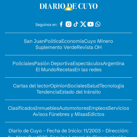
Seguinos en:
San Juan
Política
Economía
Cuyo Minero
Suplemento Verde
Revista OH
Policiales
Pasión Deportiva
Espectáculos
Argentina
El Mundo
Recetas
En las redes
Cartas del lector
Opinion
Sociales
Salud
Tecnología
Tendencia
Estado del tránsito
Clasificados
Inmuebles
Automotores
Empleos
Servicios
Avisos Fúnebres y Misas
Edictos
Diario de Cuyo - Fecha de Inicio: 11/2003 - Dirección: