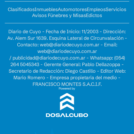
Clasificados
Inmuebles
Automotores
Empleos
Servicios
Avisos Fúnebres y Misas
Edictos
Diario de Cuyo - Fecha de Inicio: 11/2003 - Dirección:
Av. Alem Sur 1639. Esquina Lateral de Circunvalación -
Contacto:
web@diariodecuyo.com.ar
- Email:
web@diariodecuyo.com.ar
/
publicidad@diariodecuyo.com.ar
-
Whatsapp: (054)
264 5045343 - Gerente General: Pablo Dellazoppa -
Secretario de Redacción: Diego Castillo - Editor Web:
Mario Romero - Empresa propietaria del medio -
FRANCISCO MONTES S.A.C.I.F.