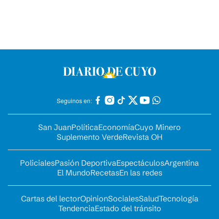
Seguinos en:
San Juan
Política
Economía
Cuyo Minero
Suplemento Verde
Revista OH
Policiales
Pasión Deportiva
Espectáculos
Argentina
El Mundo
Recetas
En las redes
Cartas del lector
Opinion
Sociales
Salud
Tecnología
Tendencia
Estado del tránsito