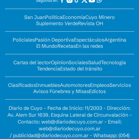
Seguinos en:
San Juan
Política
Economía
Cuyo Minero
Suplemento Verde
Revista OH
Policiales
Pasión Deportiva
Espectáculos
Argentina
El Mundo
Recetas
En las redes
Cartas del lector
Opinion
Sociales
Salud
Tecnología
Tendencia
Estado del tránsito
Clasificados
Inmuebles
Automotores
Empleos
Servicios
Avisos Fúnebres y Misas
Edictos
Diario de Cuyo - Fecha de Inicio: 11/2003 - Dirección:
Av. Alem Sur 1639. Esquina Lateral de Circunvalación -
Contacto:
web@diariodecuyo.com.ar
- Email:
web@diariodecuyo.com.ar
/
publicidad@diariodecuyo.com.ar
-
Whatsapp: (054)