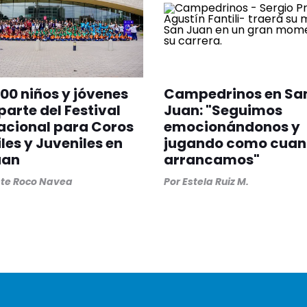
00 niños y jóvenes
Campedrinos en Sa
parte del Festival
Juan: "Seguimos
acional para Coros
emocionándonos y
iles y Juveniles en
jugando como cua
uan
arrancamos"
ste Roco Navea
Por
Estela Ruiz M.