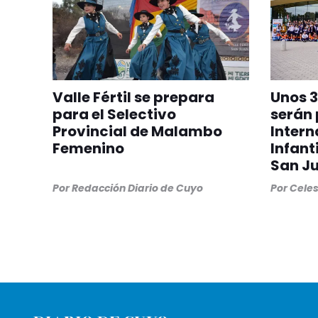
Valle Fértil se prepara
Unos 3
para el Selectivo
serán 
Provincial de Malambo
Intern
Femenino
Infant
San J
Por
Redacción Diario de Cuyo
Por
Cele