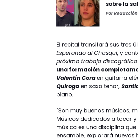
sobre la s
Por
Redacción 
El recital transitará sus tres
Esperando al Chasqui
, y con
próximo trabajo
discográfico
una formación completam
Valentín Cora
en guitarra elé
Quiroga
en saxo tenor
,
Santi
piano.
"Son muy buenos músicos, m
Músicos dedicados a tocar y 
música es una disciplina que e
ensamble, explorará nuevos h