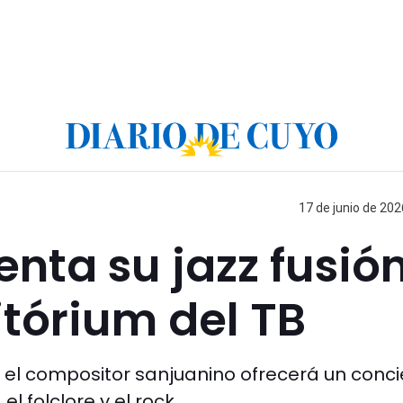
17 de junio de 202
enta su jazz fusió
itórium del TB
o, el compositor sanjuanino ofrecerá un conci
l folclore y el rock.