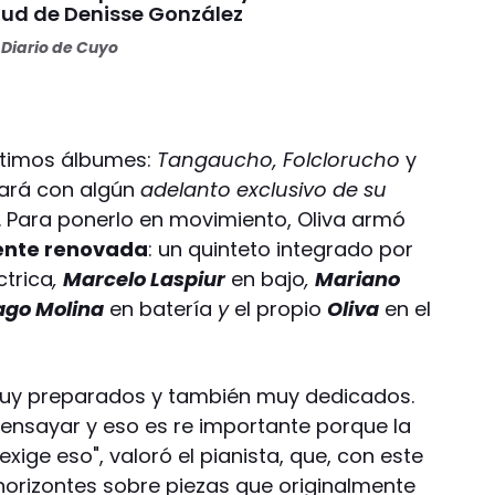
alud de Denisse González
Diario de Cuyo
 últimos álbumes:
Tangaucho, Folclorucho
y
tará con algún
adelanto exclusivo de su
. Para ponerlo en movimiento, Oliva armó
ente renovada
: un quinteto integrado por
ctrica
,
Marcelo Laspiur
en bajo
,
Mariano
ago Molina
en batería
y
el propio
Oliva
en el
uy preparados y también muy dedicados.
ensayar y eso es re importante porque la
xige eso", valoró el pianista, que, con este
orizontes sobre piezas que originalmente