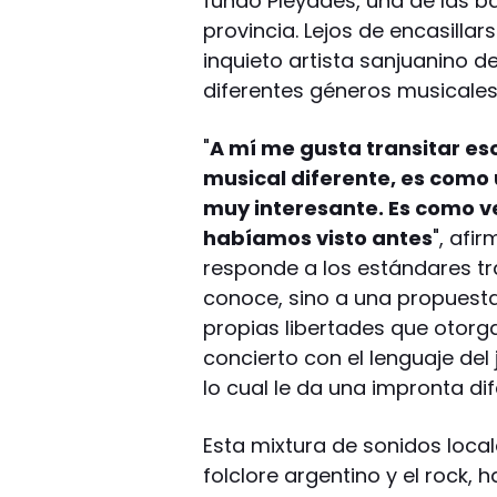
fundó Pléyades, una de las ba
provincia. Lejos de encasillars
inquieto artista sanjuanino d
diferentes géneros musicales
"
A mí me gusta transitar es
musical diferente, es como 
muy interesante. Es como v
habíamos visto antes
", afi
responde a los estándares tr
conoce, sino a una propuesta
propias libertades que otorga
concierto con el lenguaje del
lo cual le da una impronta dif
Esta mixtura de sonidos local
folclore argentino y el rock, 