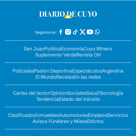
Seguinos en:
San Juan
Política
Economía
Cuyo Minero
Suplemento Verde
Revista OH
Policiales
Pasión Deportiva
Espectáculos
Argentina
El Mundo
Recetas
En las redes
Cartas del lector
Opinion
Sociales
Salud
Tecnología
Tendencia
Estado del tránsito
Clasificados
Inmuebles
Automotores
Empleos
Servicios
Avisos Fúnebres y Misas
Edictos