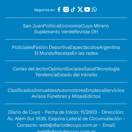
Seguinos en:
San Juan
Política
Economía
Cuyo Minero
Suplemento Verde
Revista OH
Policiales
Pasión Deportiva
Espectáculos
Argentina
El Mundo
Recetas
En las redes
Cartas del lector
Opinion
Sociales
Salud
Tecnología
Tendencia
Estado del tránsito
Clasificados
Inmuebles
Automotores
Empleos
Servicios
Avisos Fúnebres y Misas
Edictos
Diario de Cuyo - Fecha de Inicio: 11/2003 - Dirección:
Av. Alem Sur 1639. Esquina Lateral de Circunvalación -
Contacto:
web@diariodecuyo.com.ar
- Email:
web@diariodecuyo.com.ar