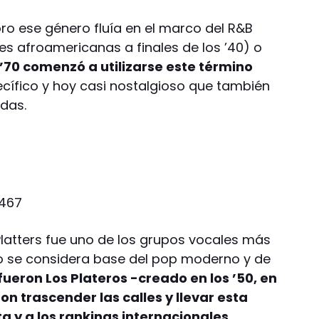
o ese género fluía en el marco del R&B
s afroamericanas a finales de los ’40) o
 ’70 comenzó a utilizarse este término
cífico y hoy casi nostalgioso que también
das.
Platters fue uno de los grupos vocales más
ilo se considera base del pop moderno y de
fueron Los Plateros -creado en los ’50, en
n trascender las calles y llevar esta
a y a los rankings internacionales
.