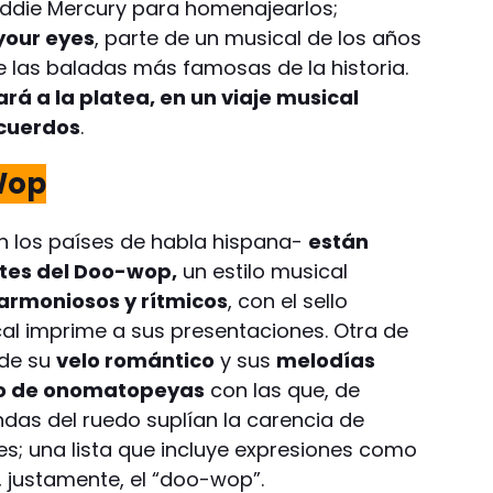
reddie Mercury para homenajearlos;
your eyes
, parte de un musical de los años
e las baladas más famosas de la historia.
rá a la platea, en un viaje musical
cuerdos
.
Wop
n los países de habla hispana-
están
tes del Doo-wop,
un estilo musical
armoniosos y rítmicos
, con el sello
cal imprime a sus presentaciones. Otra de
 de su
velo romántico
y sus
melodías
o de onomatopeyas
con las que, de
ndas del ruedo suplían la carencia de
es; una lista que incluye expresiones como
, justamente, el “doo-wop”.