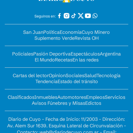
Seguinos en:
San Juan
Política
Economía
Cuyo Minero
Suplemento Verde
Revista OH
Policiales
Pasión Deportiva
Espectáculos
Argentina
El Mundo
Recetas
En las redes
Cartas del lector
Opinion
Sociales
Salud
Tecnología
Tendencia
Estado del tránsito
Clasificados
Inmuebles
Automotores
Empleos
Servicios
Avisos Fúnebres y Misas
Edictos
Diario de Cuyo - Fecha de Inicio: 11/2003 - Dirección:
Av. Alem Sur 1639. Esquina Lateral de Circunvalación -
Contacto:
web@diariodecuyo.com.ar
- Email: