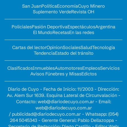
San Juan
Política
Economía
Cuyo Minero
Suplemento Verde
Revista OH
Policiales
Pasión Deportiva
Espectáculos
Argentina
El Mundo
Recetas
En las redes
Cartas del lector
Opinion
Sociales
Salud
Tecnología
Tendencia
Estado del tránsito
Clasificados
Inmuebles
Automotores
Empleos
Servicios
Avisos Fúnebres y Misas
Edictos
Diario de Cuyo - Fecha de Inicio: 11/2003 - Dirección:
Av. Alem Sur 1639. Esquina Lateral de Circunvalación -
Contacto:
web@diariodecuyo.com.ar
- Email:
web@diariodecuyo.com.ar
/
publicidad@diariodecuyo.com.ar
-
Whatsapp: (054)
264 5045343 - Gerente General: Pablo Dellazoppa -
Secretario de Redacción: Diego Castillo - Editor Web: