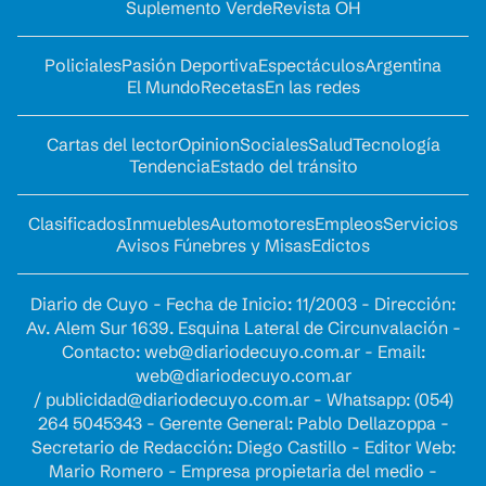
Suplemento Verde
Revista OH
Policiales
Pasión Deportiva
Espectáculos
Argentina
El Mundo
Recetas
En las redes
Cartas del lector
Opinion
Sociales
Salud
Tecnología
Tendencia
Estado del tránsito
Clasificados
Inmuebles
Automotores
Empleos
Servicios
Avisos Fúnebres y Misas
Edictos
Diario de Cuyo - Fecha de Inicio: 11/2003 - Dirección:
Av. Alem Sur 1639. Esquina Lateral de Circunvalación -
Contacto:
web@diariodecuyo.com.ar
- Email:
web@diariodecuyo.com.ar
/
publicidad@diariodecuyo.com.ar
-
Whatsapp: (054)
264 5045343 - Gerente General: Pablo Dellazoppa -
Secretario de Redacción: Diego Castillo - Editor Web:
Mario Romero - Empresa propietaria del medio -