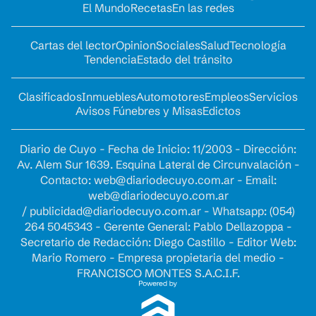
El Mundo
Recetas
En las redes
Cartas del lector
Opinion
Sociales
Salud
Tecnología
Tendencia
Estado del tránsito
Clasificados
Inmuebles
Automotores
Empleos
Servicios
Avisos Fúnebres y Misas
Edictos
Diario de Cuyo - Fecha de Inicio: 11/2003 - Dirección:
Av. Alem Sur 1639. Esquina Lateral de Circunvalación -
Contacto:
web@diariodecuyo.com.ar
- Email:
web@diariodecuyo.com.ar
/
publicidad@diariodecuyo.com.ar
-
Whatsapp: (054)
264 5045343 - Gerente General: Pablo Dellazoppa -
Secretario de Redacción: Diego Castillo - Editor Web:
Mario Romero - Empresa propietaria del medio -
FRANCISCO MONTES S.A.C.I.F.